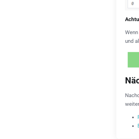
Achtu
Wenn 
und al
Näc
Nachd
weite