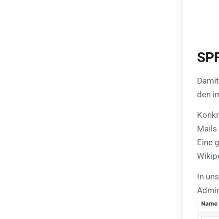
SPF
Damit
den i
Konkr
Mails
Eine 
Wikip
In un
Admin