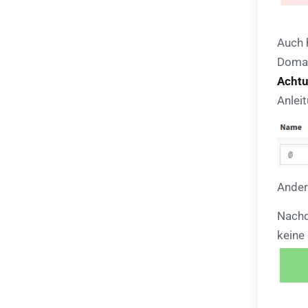
Auch h
Domai
Achtu
Anleit
Anders
Nachd
keine