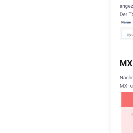
angez
Der T
MX 
Nachd
MX- u