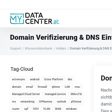
Domain Verifizierung & DNS Ein
Support
Wissensdatenbank
Hidden
Domain Verifizierung & DNS Ei
Tag-Cloud
Dom
activesync
android
Cross Platform
dns
domain
email
firewall
iphone
LAN
mac
Nachd
Managed Cloud Server
managed service
MikroTik
sichtb
mx
networking
OPNsense
outlook
pfSense
damit
router
spf
SSH
VLAN
WAN
windows
Dies 