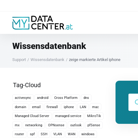
Wissensdatenbank
Support
Wissensdatenbank
zeige markierte Artikel iphone
Tag-Cloud
activesync
android
Cross Platform
dns
domain
email
firewall
iphone
LAN
mac
Managed Cloud Server
managed service
MikroTik
mx
networking
OPNsense
outlook
pfSense
router
spf
SSH
VLAN
WAN
windows