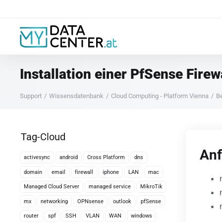
Installation einer PfSense Firew
Support
Wissensdatenbank
Cloud Computing - Platform Vienna
B
Tag-Cloud
Anf
activesync
android
Cross Platform
dns
domain
email
firewall
iphone
LAN
mac
Managed Cloud Server
managed service
MikroTik
mx
networking
OPNsense
outlook
pfSense
router
spf
SSH
VLAN
WAN
windows