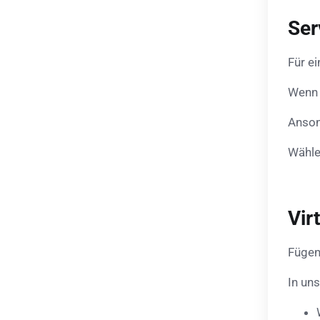
Ser
Für e
Wenn S
Anson
Wähle
Vir
Fügen
In uns