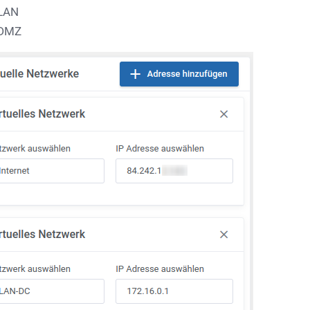
LAN
DMZ