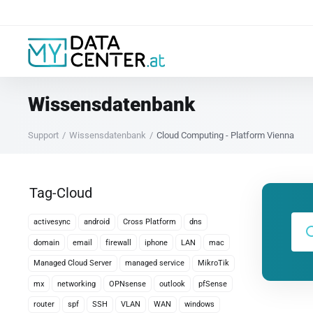
Wissensdatenbank
Support
Wissensdatenbank
Cloud Computing - Platform Vienna
Tag-Cloud
activesync
android
Cross Platform
dns
domain
email
firewall
iphone
LAN
mac
Managed Cloud Server
managed service
MikroTik
mx
networking
OPNsense
outlook
pfSense
router
spf
SSH
VLAN
WAN
windows